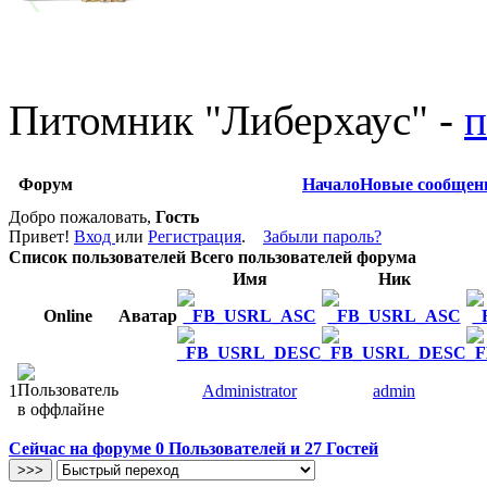
Питомник
"
Либерхаус
"
-
п
Форум
Начало
Новые сообщен
Добро пожаловать,
Гость
Привет!
Вход
или
Регистрация
.
Забыли пароль?
Список пользователей
Всего пользователей форума
Имя
Ник
Online
Аватар
1
Administrator
admin
Сейчас на форуме
0
Пользователей и
27
Гостей