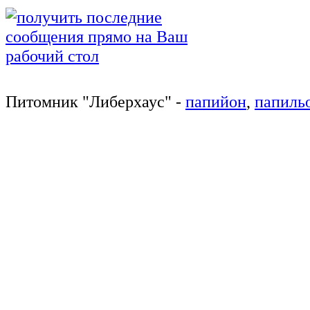
Питомник
"
Либерхаус
"
-
папийон
,
папиль