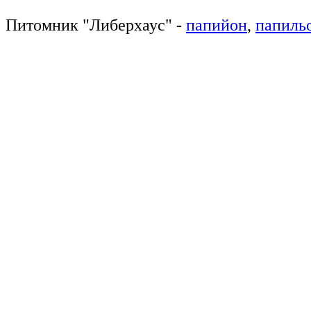
Питомник
"
Либерхаус
"
-
папийон
,
папиль