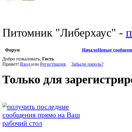
Питомник
"
Либерхаус
"
-
п
Форум
Начало
Новые сообщен
Добро пожаловать,
Гость
Привет!
Вход
или
Регистрация
.
Забыли пароль?
Только для зарегистрир