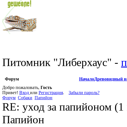
Питомник
"
Либерхаус
"
-
п
Форум
Начало
Древовидный в
Добро пожаловать,
Гость
Привет!
Вход
или
Регистрация
.
Забыли пароль?
Форум
Собаки
Папийон
RE: уход за папийоном (1
Папийон