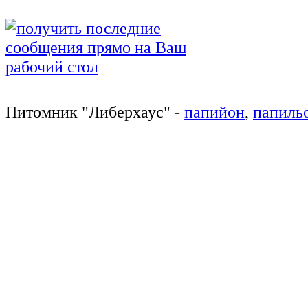
Питомник
"
Либерхаус
"
-
папийон
,
папиль