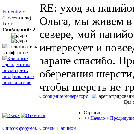
RE: уход за папий
Fiolentovo
Ольга, мы живем в 
(Посетитель)
Гость
Сообщений: 2
севере, мой папийо
интересует и повс
заране спасибо. Пр
оберегания шерсти
чтобы шерсть не тр
Сообщение модератору
Для 
Страница:
<< Начало
< Предыдуща
Список форумов
Собаки
Папийон