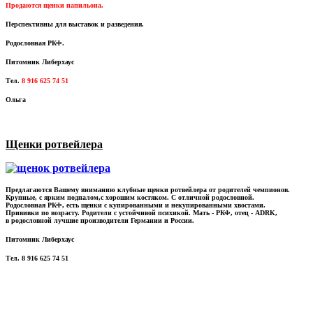
Продаются щенки папильона.
Перспективны для выставок и разведения.
Родословная РКФ.
Питомник Либерхаус
Тел.
8 916 625 74 51
Ольга
Щенки ротвейлера
Предлагаются Вашему вниманию клубные щенки ротвейлера от родителей чемпионов.
Крупные, с ярким подпалом,с хорошим костяком. С отличной родословной.
Родословная РКФ, есть щенки с купированными и некупированными хвостами.
Прививки по возрасту. Родители с устойчивой психикой. Мать - РКФ, отец - ADRK,
в родословной лучшие производители Германии и России.
Питомник Либерхаус
Тел. 8 916 625 74 51