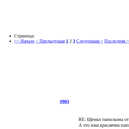
Страница:
<< Начало
< Предыдущая
1
2
3
Следующая >
Последняя 
#903
RE: Щенки папильона от
А это наш красавчик-пап