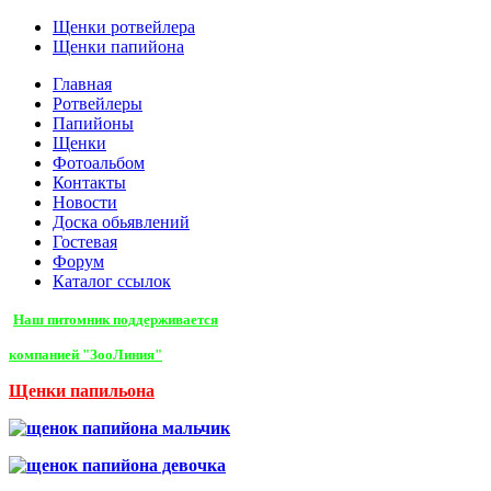
Щенки ротвейлера
Щенки папийона
Главная
Ротвейлеры
Папийоны
Щенки
Фотоальбом
Контакты
Новости
Доска обьявлений
Гостевая
Форум
Каталог ссылок
Наш питомник поддерживается
компанией "ЗооЛиния"
Щенки папильона