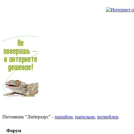
Питомник
"
Либерхаус
"
-
папийон
,
папильон
,
ротвейлер
.
Форум