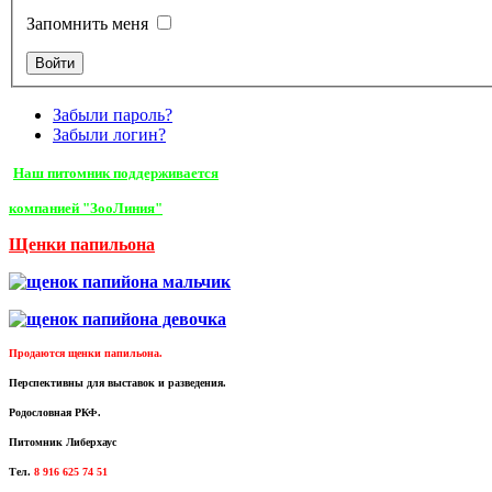
Запомнить меня
Забыли пароль?
Забыли логин?
Наш питомник поддерживается
компанией "ЗооЛиния"
Щенки папильона
Продаются щенки папильона.
Перспективны для выставок и разведения.
Родословная РКФ.
Питомник Либерхаус
Тел.
8 916 625 74 51