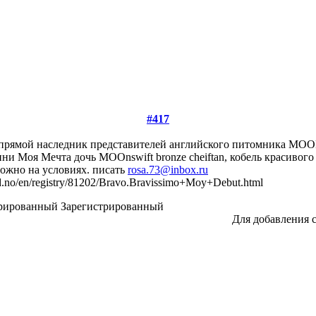
#417
ХС прямой наследник представителей английского питомник
 Моя Мечта дочь МООnswift bronze cheiftan, кобель красивого 
можно на условиях. писать
rosa.73@inbox.ru
d.no/en/registry/81202/Bravo.Bravissimo+Moy+Debut.html
Зарегистрированный
Для добавления 