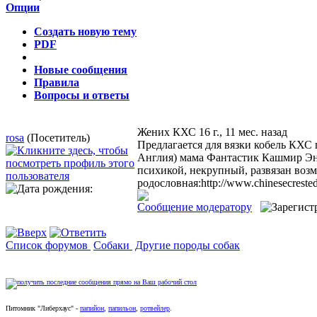
Опции
Создать новую тему
PDF
Новые сообщения
Правила
Вопросы и ответы
Жених КХС
16 г., 11 мес. назад
rosa
(Посетитель)
Предлагается для вязки кобель К
Англия) мама Фантастик Кашмир Энни
психикой, некрупный, развязан воз
родословная:http://www.chinesecreste
Сообщение модератору
Список форумов
Собаки
Другие породы собак
Питомник
"
Либерхаус
"
-
папийон
,
папильон
,
ротвейлер
.