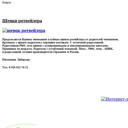
Ольга
Щенки ротвейлера
Предлагаются Вашему вниманию клубные щенки ротвейлера от родителей чемпионов.
Крупные, с ярким подпалом,с хорошим костяком. С отличной родословной.
Родословная РКФ, есть щенки с купированными и некупированными хвостами.
Прививки по возрасту. Родители с устойчивой психикой. Мать - РКФ, отец - ADRK,
в родословной лучшие производители Германии и России.
Питомник Либерхаус
Тел. 8 916 625 74 51