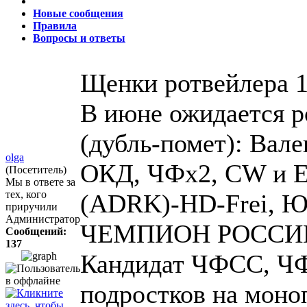
Новые сообщения
Правила
Вопросы и ответы
Щенки ротвейлера
1
В июне ожидается р
(дубль-помет): Вале
olga
ОКД, ЧФх2, CW и
(Посетитель)
Мы в ответе за
тех, кого
(ADRK)-HD-Frei,
приручили
Администратор
ЧЕМПИОН РОССИИ
Сообщений:
137
Кандидат ЧФСС, ЧФ
подростков на моно