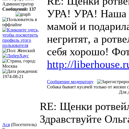
RE: Щенки ротв
Администратор
Сообщений: 137
УРА! УРА! Наша 
мамой и подарила
негритят
, а ротв
себя хорошо!
Фот
http://liberhouse.r
Сообщение модератору
Собака бывает кусачей только от жизни с
Для 
RE: Щенки ротвей
Здравствуйте Ольга
Ася
(Посетитель)