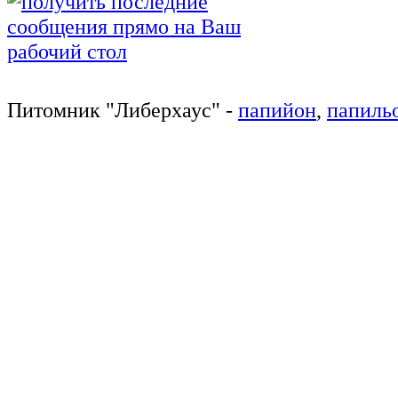
Питомник
"
Либерхаус
"
-
папийон
,
папиль