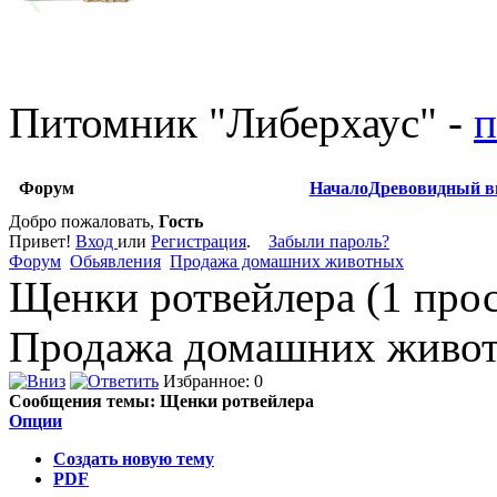
Питомник
"
Либерхаус
"
-
п
Форум
Начало
Древовидный в
Добро пожаловать,
Гость
Привет!
Вход
или
Регистрация
.
Забыли пароль?
Форум
Обьявления
Продажа домашних животных
Щенки ротвейлера (1 про
Продажа домашних живо
Избранное: 0
Сообщения темы:
Щенки ротвейлера
Опции
Создать новую тему
PDF