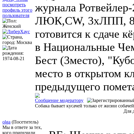
журнала Ротвейлер-
ЛЮК,CW, 3хЛПП, 8х
готовится к сдаче к
в Национальные Че
Бест (3место), "Куб
место в открытом к
предыдущего помет
Сообщение модератору
Собака бывает кусачей только от жизни собачей
Для 
olga
(Посетитель)
Мы в ответе за тех,
кого приручили