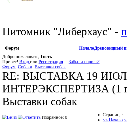
Питомник
"
Либерхаус
"
-
п
Форум
Начало
Древовидный в
Добро пожаловать,
Гость
Привет!
Вход
или
Регистрация
.
Забыли пароль?
Форум
Собаки
Выставки собак
RE: ВЫСТАВКА 19 ИЮЛЯ
ИНТЕРЭКСПЕРТИЗА (1 п
Выставки собак
Страница:
Избранное: 0
<< Начало
<