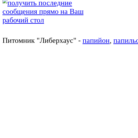
Питомник
"
Либерхаус
"
-
папийон
,
папиль