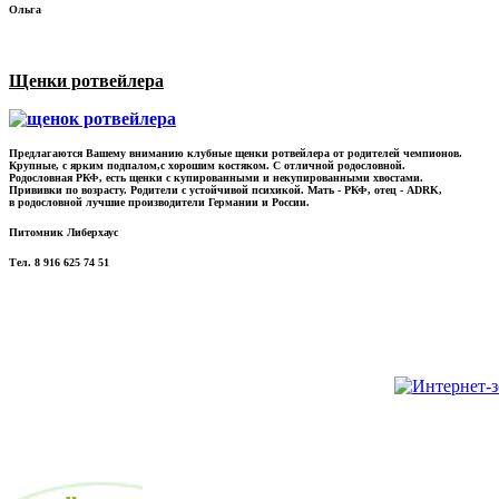
Ольга
Щенки ротвейлера
Предлагаются Вашему вниманию клубные щенки ротвейлера от родителей чемпионов.
Крупные, с ярким подпалом,с хорошим костяком. С отличной родословной.
Родословная РКФ, есть щенки с купированными и некупированными хвостами.
Прививки по возрасту. Родители с устойчивой психикой. Мать - РКФ, отец - ADRK,
в родословной лучшие производители Германии и России.
Питомник Либерхаус
Тел. 8 916 625 74 51