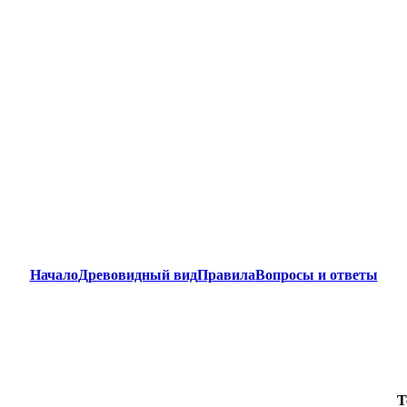
Начало
Древовидный вид
Правила
Вопросы и ответы
Т