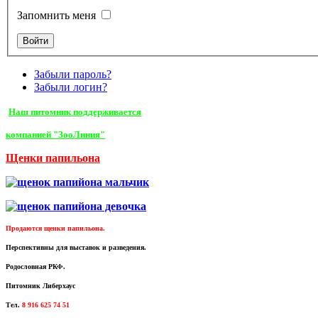
Запомнить меня
Забыли пароль?
Забыли логин?
Наш питомник поддерживается
компанией "ЗооЛиния"
Щенки папильона
Продаются щенки папильона.
Перспективны для выставок и разведения.
Родословная РКФ.
Питомник Либерхаус
Тел.
8 916 625 74 51